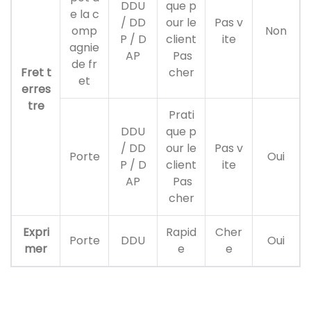
DDU
que p
e la c
/ DD
our le
Pas v
omp
Non
P / D
client
ite
agnie
AP
Pas
de fr
Fret t
cher
et
erres
tre
Prati
DDU
que p
/ DD
our le
Pas v
Porte
Oui
P / D
client
ite
AP
Pas
cher
Expri
Rapid
Cher
Porte
DDU
Oui
mer
e
e