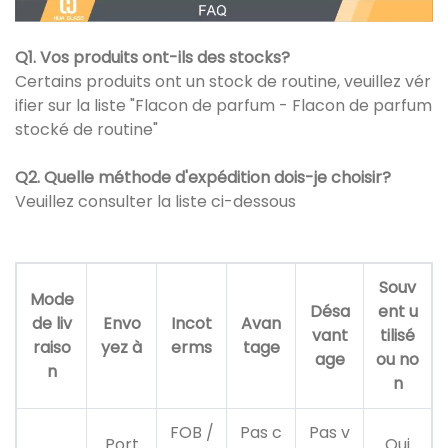
Q1. Vos produits ont-ils des stocks?
Certains produits ont un stock de routine, veuillez vér
ifier sur la liste "Flacon de parfum - Flacon de parfum
stocké de routine"
Q2. Quelle méthode d'expédition dois-je choisir?
Veuillez consulter la liste ci-dessous
Souv
Mode
Désa
ent u
de liv
Envo
Incot
Avan
vant
tilisé
raiso
yez à
erms
tage
age
ou no
n
n
FOB /
Pas c
Pas v
Port
Oui