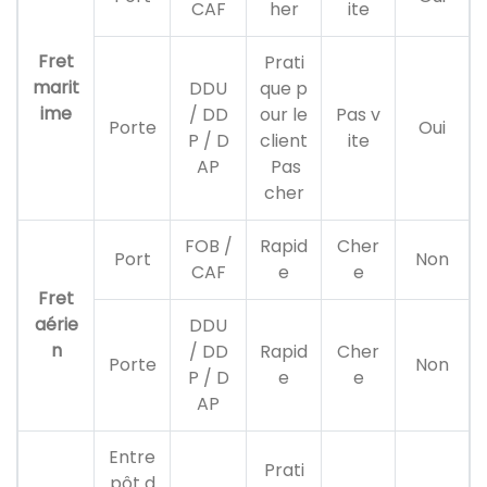
CAF
her
ite
Fret
Prati
marit
DDU
que p
ime
/ DD
our le
Pas v
Porte
Oui
P / D
client
ite
AP
Pas
cher
FOB /
Rapid
Cher
Port
Non
CAF
e
e
Fret
aérie
DDU
n
/ DD
Rapid
Cher
Porte
Non
P / D
e
e
AP
Entre
Prati
pôt d