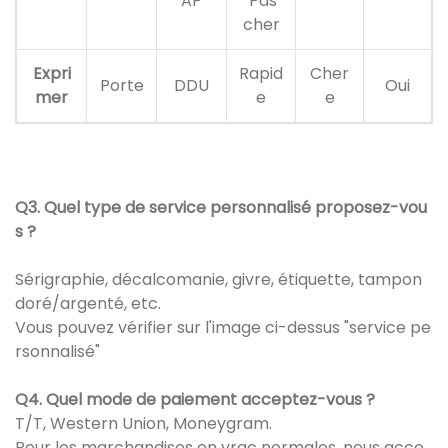
AP
Pas
cher
Expri
Rapid
Cher
Porte
DDU
Oui
mer
e
e
Q3. Quel type de service personnalisé proposez-vou
s ?
Sérigraphie, décalcomanie, givre, étiquette, tampon
doré/argenté, etc.
Vous pouvez vérifier sur l'image ci-dessus "service pe
rsonnalisé"
Q4. Quel mode de paiement acceptez-vous ?
T/T, Western Union, Moneygram.
Pour les marchandises en vrac normales, nous acce