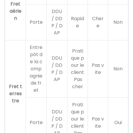
Fret
aérie
DDU
n
/ DD
Rapid
Cher
Porte
Non
P / D
e
e
AP
Entre
Prati
pôt d
DDU
que p
e la c
/ DD
our le
Pas v
omp
Non
P / D
client
ite
agnie
AP
Pas
de fr
Fret t
cher
et
erres
tre
Prati
DDU
que p
/ DD
our le
Pas v
Porte
Oui
P / D
client
ite