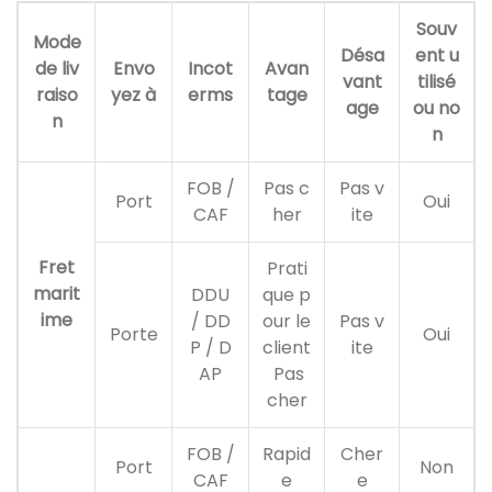
Souv
Mode
Désa
ent u
de liv
Envo
Incot
Avan
vant
tilisé
raiso
yez à
erms
tage
age
ou no
n
n
FOB /
Pas c
Pas v
Port
Oui
CAF
her
ite
Fret
Prati
marit
DDU
que p
ime
/ DD
our le
Pas v
Porte
Oui
P / D
client
ite
AP
Pas
cher
FOB /
Rapid
Cher
Port
Non
CAF
e
e