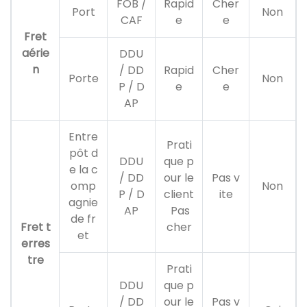
FOB /
Rapid
Cher
Port
Non
CAF
e
e
Fret
aérie
DDU
n
/ DD
Rapid
Cher
Porte
Non
P / D
e
e
AP
Entre
Prati
pôt d
DDU
que p
e la c
/ DD
our le
Pas v
omp
Non
P / D
client
ite
agnie
AP
Pas
de fr
Fret t
cher
et
erres
tre
Prati
DDU
que p
/ DD
our le
Pas v