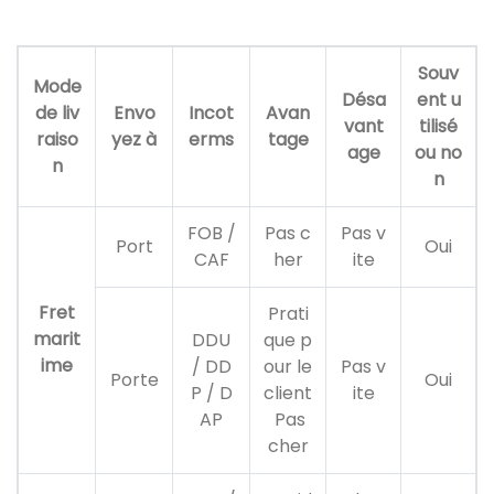
Souv
Mode
Désa
ent u
de liv
Envo
Incot
Avan
vant
tilisé
raiso
yez à
erms
tage
age
ou no
n
n
FOB /
Pas c
Pas v
Port
Oui
CAF
her
ite
Fret
Prati
marit
DDU
que p
ime
/ DD
our le
Pas v
Porte
Oui
P / D
client
ite
AP
Pas
cher