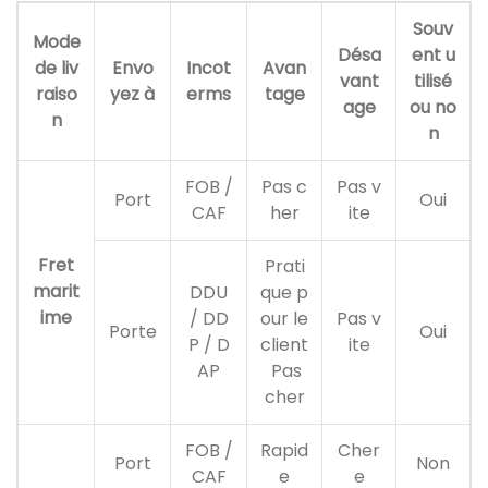
Souv
Mode
Désa
ent u
de liv
Envo
Incot
Avan
vant
tilisé
raiso
yez à
erms
tage
age
ou no
n
n
FOB /
Pas c
Pas v
Port
Oui
CAF
her
ite
Fret
Prati
marit
DDU
que p
ime
/ DD
our le
Pas v
Porte
Oui
P / D
client
ite
AP
Pas
cher
FOB /
Rapid
Cher
Port
Non
CAF
e
e