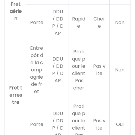
Fret
aérie
DDU
n
/ DD
Rapid
Cher
Porte
Non
P / D
e
e
AP
Entre
Prati
pôt d
DDU
que p
e la c
/ DD
our le
Pas v
omp
Non
P / D
client
ite
agnie
AP
Pas
de fr
Fret t
cher
et
erres
tre
Prati
DDU
que p
/ DD
our le
Pas v
Porte
Oui
P / D
client
ite