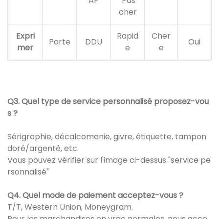
AP
Pas
cher
Expri
Rapid
Cher
Porte
DDU
Oui
mer
e
e
Q3. Quel type de service personnalisé proposez-vou
s ?
Sérigraphie, décalcomanie, givre, étiquette, tampon
doré/argenté, etc.
Vous pouvez vérifier sur l'image ci-dessus "service pe
rsonnalisé"
Q4. Quel mode de paiement acceptez-vous ?
T/T, Western Union, Moneygram.
Pour les marchandises en vrac normales, nous acce