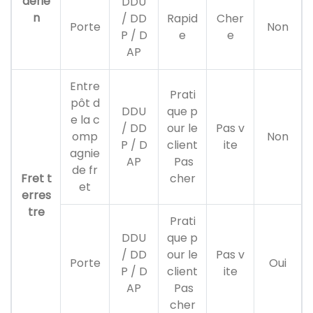
aérie
DDU
n
/ DD
Rapid
Cher
Porte
Non
P / D
e
e
AP
Entre
Prati
pôt d
DDU
que p
e la c
/ DD
our le
Pas v
omp
Non
P / D
client
ite
agnie
AP
Pas
de fr
Fret t
cher
et
erres
tre
Prati
DDU
que p
/ DD
our le
Pas v
Porte
Oui
P / D
client
ite
AP
Pas
cher