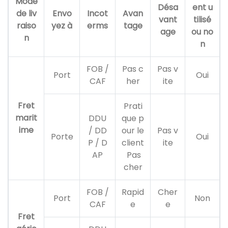
Mode
Désa
ent u
de liv
Envo
Incot
Avan
vant
tilisé
raiso
yez à
erms
tage
age
ou no
n
n
FOB /
Pas c
Pas v
Port
Oui
CAF
her
ite
Fret
Prati
marit
DDU
que p
ime
/ DD
our le
Pas v
Porte
Oui
P / D
client
ite
AP
Pas
cher
FOB /
Rapid
Cher
Port
Non
CAF
e
e
Fret