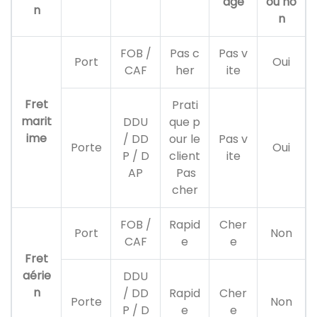
age
ou no
n
n
FOB /
Pas c
Pas v
Port
Oui
CAF
her
ite
Fret
Prati
marit
DDU
que p
ime
/ DD
our le
Pas v
Porte
Oui
P / D
client
ite
AP
Pas
cher
FOB /
Rapid
Cher
Port
Non
CAF
e
e
Fret
aérie
DDU
n
/ DD
Rapid
Cher
Porte
Non
P / D
e
e