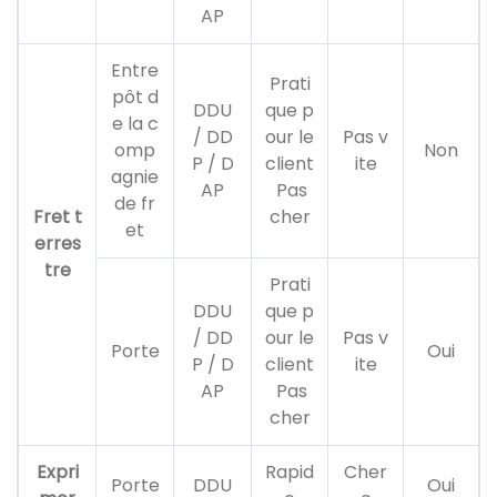
AP
Entre
Prati
pôt d
DDU
que p
e la c
/ DD
our le
Pas v
omp
Non
P / D
client
ite
agnie
AP
Pas
de fr
Fret t
cher
et
erres
tre
Prati
DDU
que p
/ DD
our le
Pas v
Porte
Oui
P / D
client
ite
AP
Pas
cher
Expri
Rapid
Cher
Porte
DDU
Oui