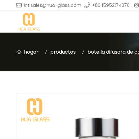
intlsales@hua-glass.com
+86 15952174376
hogar
productos
botella difusora de 