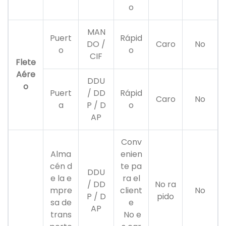
o
MAN
Puert
Rápid
DO /
Caro
No
o
o
CIF
Flete
Aére
DDU
o
Puert
/ DD
Rápid
Caro
No
a
P / D
o
AP
Conv
Alma
enien
cén d
te pa
DDU
e la e
ra el
/ DD
No ra
mpre
client
No
P / D
pido
sa de
e
AP
trans
No e