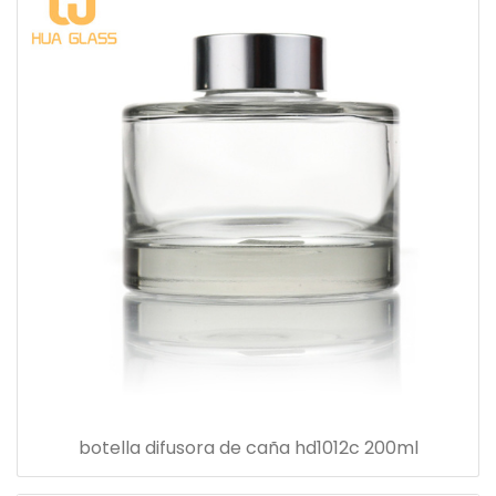
botella difusora de caña hd1012c 200ml