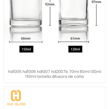
hd1005 hd1006 hd1007 hd2007b 70ml 80ml 130ml
150ml botella difusora de caña