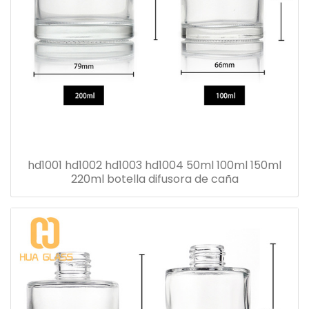
hd1001 hd1002 hd1003 hd1004 50ml 100ml 150ml
220ml botella difusora de caña