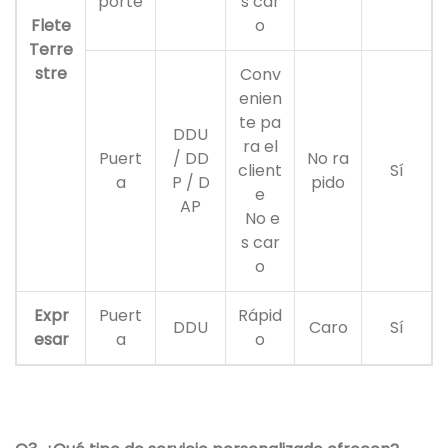
porte
s car
Flete
o
Terre
stre
Conv
enien
te pa
DDU
ra el
Puert
/ DD
No ra
client
Sí
a
P / D
pido
e
AP
No e
s car
o
Expr
Puert
Rápid
DDU
Caro
Sí
esar
a
o