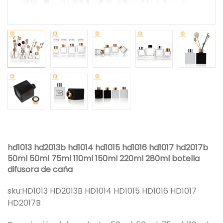
hd1013 hd2013b hd1014 hd1015 hd1016 hd1017 hd2017b
50ml 50ml 75ml 110ml 150ml 220ml 280ml botella
difusora de caña
sku:
HD1013 HD2013B HD1014 HD1015 HD1016 HD1017
HD2017B