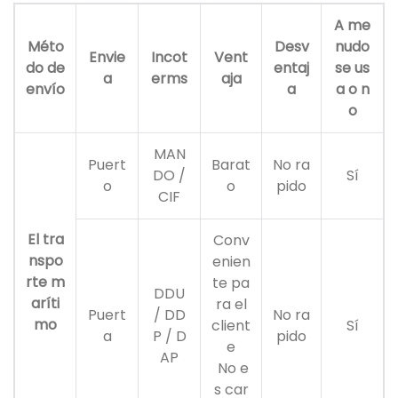
A me
Méto
Desv
nudo
Envie
Incot
Vent
do de
entaj
se us
a
erms
aja
envío
a
a o n
o
MAN
Puert
Barat
No ra
DO /
Sí
o
o
pido
CIF
El tra
Conv
nspo
enien
rte m
te pa
DDU
aríti
ra el
Puert
/ DD
No ra
mo
client
Sí
a
P / D
pido
e
AP
No e
s car