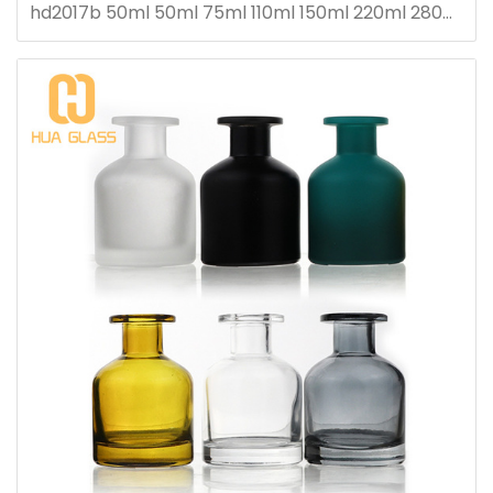
hd2017b 50ml 50ml 75ml 110ml 150ml 220ml 280ml
botella difusora de caña