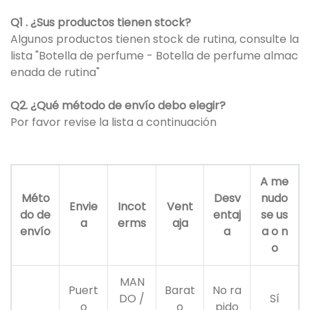
Q1 . ¿Sus productos tienen stock?
Algunos productos tienen stock de rutina, consulte la
lista "Botella de perfume - Botella de perfume almac
enada de rutina"
Q2. ¿Qué método de envío debo elegir?
Por favor revise la lista a continuación
A me
Méto
Desv
nudo
Envie
Incot
Vent
do de
entaj
se us
a
erms
aja
envío
a
a o n
o
MAN
Puert
Barat
No ra
DO /
Sí
o
o
pido