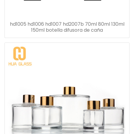
hd1005 hd1006 hd1007 hd2007b 70ml 80ml 130ml
150ml botella difusora de caña