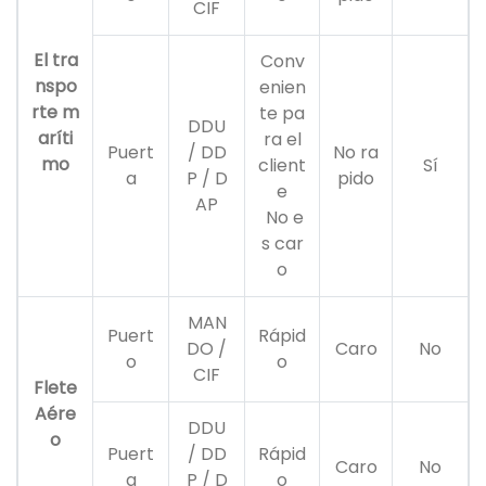
CIF
El tra
Conv
nspo
enien
rte m
te pa
DDU
aríti
ra el
Puert
/ DD
No ra
mo
client
Sí
a
P / D
pido
e
AP
No e
s car
o
MAN
Puert
Rápid
DO /
Caro
No
o
o
CIF
Flete
Aére
DDU
o
Puert
/ DD
Rápid
Caro
No
a
P / D
o