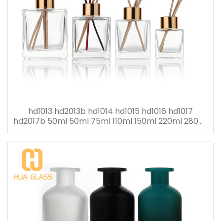
hd1013 hd2013b hd1014 hd1015 hd1016 hd1017
hd2017b 50ml 50ml 75ml 110ml 150ml 220ml 280ml
botella difusora de caña