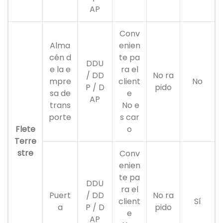
AP
Conv
Alma
enien
cén d
te pa
DDU
e la e
ra el
/ DD
No ra
mpre
client
No
P / D
pido
sa de
e
AP
trans
No e
porte
s car
Flete
o
Terre
stre
Conv
enien
te pa
DDU
ra el
Puert
/ DD
No ra
client
Sí
a
P / D
pido
e
AP