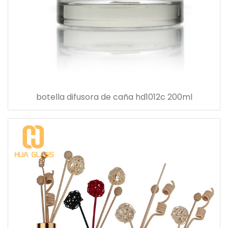
botella difusora de caña hd1012c 200ml