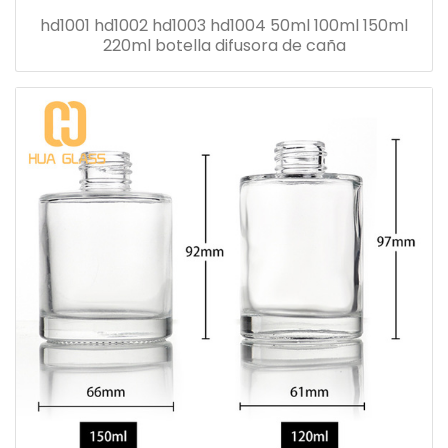
hd1001 hd1002 hd1003 hd1004 50ml 100ml 150ml
220ml botella difusora de caña