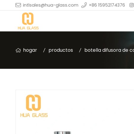
intlsales@hua-glass.com
+86 15952174376
hogar
productos
botella difusora de 