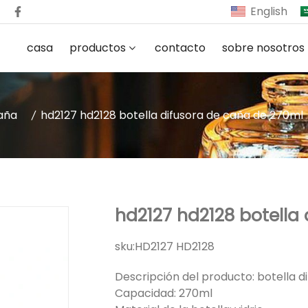
English
casa
productos
contacto
sobre nosotros
caña
hd2127 hd2128 botella difusora de caña de 270ml
hd2127 hd2128 botella
sku:
HD2127 HD2128
Descripción del producto: botella d
Capacidad: 270ml