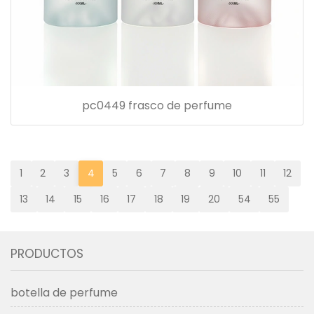
pc0449 frasco de perfume
1
2
3
4
5
6
7
8
9
10
11
12
13
14
15
16
17
18
19
20
54
55
PRODUCTOS
botella de perfume