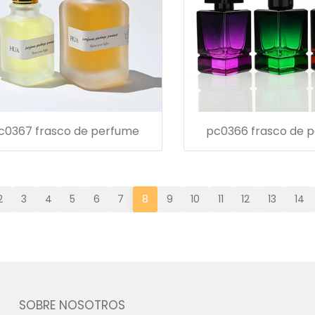
c0367 frasco de perfume
pc0366 frasco de 
2
3
4
5
6
7
8
9
10
11
12
13
14
SOBRE NOSOTROS