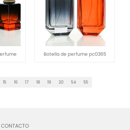
perfume
Botella de perfume pc0365
15
16
17
18
19
20
54
55
CONTACTO