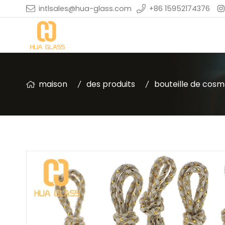
intlsales@hua-glass.com
+86 15952174376
maison
des produits
bouteille de cosm