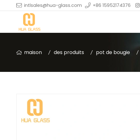
intlsales@hua-glass.com
+86 15952174376
maison
des produits
pot de bougie