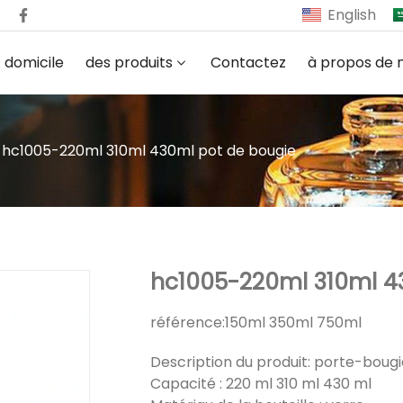
English
domicile
des produits
Contactez
à propos de 
hc1005-220ml 310ml 430ml pot de bougie
hc1005-220ml 310ml 4
référence:
150ml 350ml 750ml
Description du produit: porte-bougi
Capacité : 220 ml 310 ml 430 ml