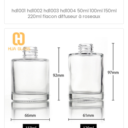
hd1001 hd1002 hd1003 hd1004 50ml 100ml 150ml
220ml flacon diffuseur à roseaux