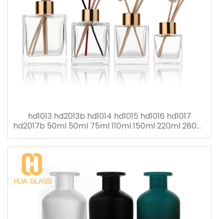
hd1013 hd2013b hd1014 hd1015 hd1016 hd1017
hd2017b 50ml 50ml 75ml 110ml 150ml 220ml 280ml
flacon diffuseur roseau