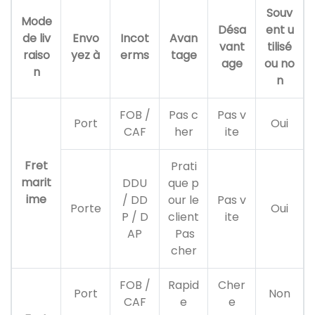
Souv
Mode
Désa
ent u
de liv
Envo
Incot
Avan
vant
tilisé
raiso
yez à
erms
tage
age
ou no
n
n
FOB /
Pas c
Pas v
Port
Oui
CAF
her
ite
Fret
Prati
marit
DDU
que p
ime
/ DD
our le
Pas v
Porte
Oui
P / D
client
ite
AP
Pas
cher
FOB /
Rapid
Cher
Port
Non
CAF
e
e