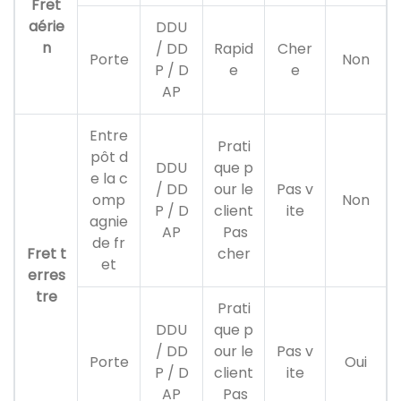
Fret
aérie
DDU
n
/ DD
Rapid
Cher
Porte
Non
P / D
e
e
AP
Entre
Prati
pôt d
DDU
que p
e la c
/ DD
our le
Pas v
omp
Non
P / D
client
ite
agnie
AP
Pas
de fr
Fret t
cher
et
erres
tre
Prati
DDU
que p
/ DD
our le
Pas v
Porte
Oui
P / D
client
ite
AP
Pas