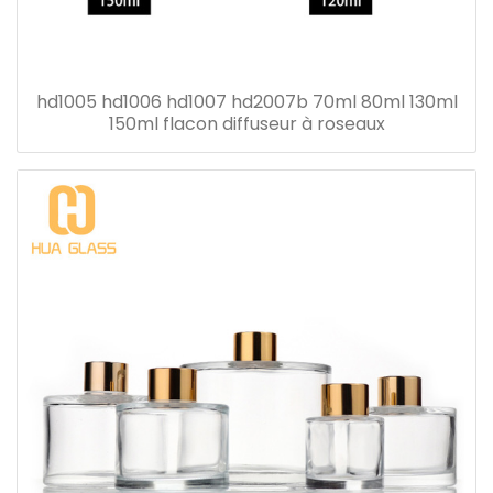
hd1005 hd1006 hd1007 hd2007b 70ml 80ml 130ml
150ml flacon diffuseur à roseaux