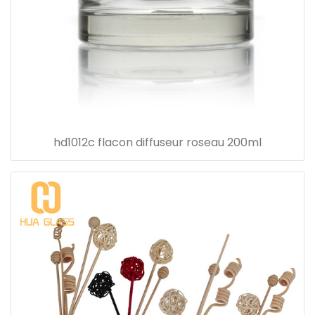
hd1012c flacon diffuseur roseau 200ml