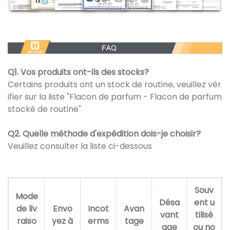
Q1. Vos produits ont-ils des stocks?
Certains produits ont un stock de routine, veuillez vér
ifier sur la liste "Flacon de parfum - Flacon de parfum
stocké de routine"
Q2. Quelle méthode d'expédition dois-je choisir?
Veuillez consulter la liste ci-dessous
Souv
Mode
Désa
ent u
de liv
Envo
Incot
Avan
vant
tilisé
raiso
yez à
erms
tage
age
ou no