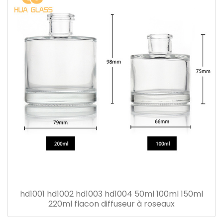
hd1001 hd1002 hd1003 hd1004 50ml 100ml 150ml
220ml flacon diffuseur à roseaux