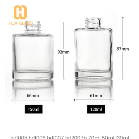
hd1005 hd1006 hd1007 hd2007b 70ml 80ml 130ml