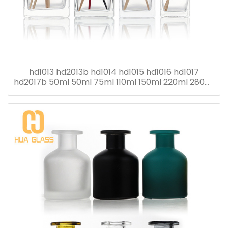
hd1013 hd2013b hd1014 hd1015 hd1016 hd1017
hd2017b 50ml 50ml 75ml 110ml 150ml 220ml 280ml
flacon diffuseur roseau