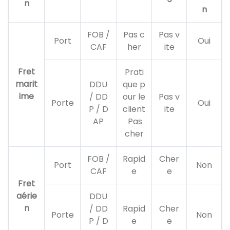
n
n
FOB /
Pas c
Pas v
Port
Oui
CAF
her
ite
Fret
Prati
marit
DDU
que p
ime
/ DD
our le
Pas v
Porte
Oui
P / D
client
ite
AP
Pas
cher
FOB /
Rapid
Cher
Port
Non
CAF
e
e
Fret
aérie
DDU
n
/ DD
Rapid
Cher
Porte
Non
P / D
e
e