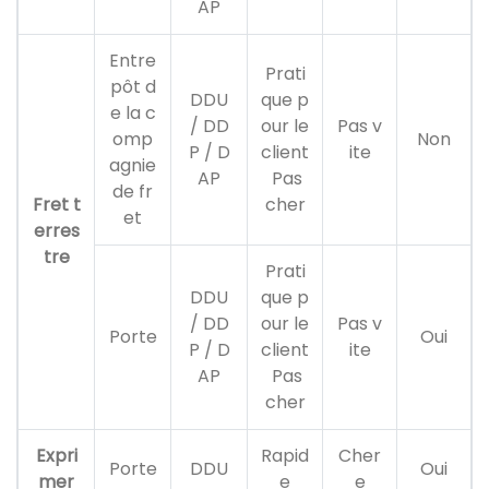
AP
Entre
Prati
pôt d
DDU
que p
e la c
/ DD
our le
Pas v
omp
Non
P / D
client
ite
agnie
AP
Pas
de fr
Fret t
cher
et
erres
tre
Prati
DDU
que p
/ DD
our le
Pas v
Porte
Oui
P / D
client
ite
AP
Pas
cher
Expri
Rapid
Cher
Porte
DDU
Oui
mer
e
e