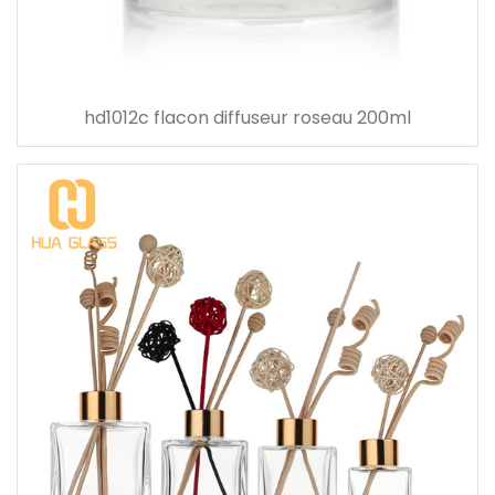
hd1012c flacon diffuseur roseau 200ml