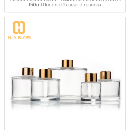
150ml flacon diffuseur à roseaux