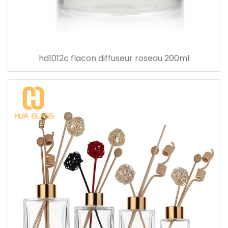
hd1012c flacon diffuseur roseau 200ml