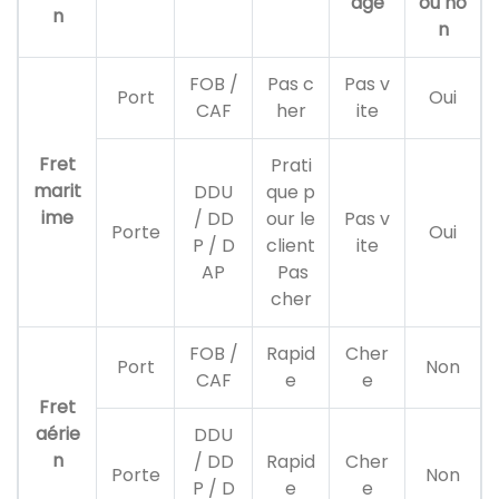
age
ou no
n
n
FOB /
Pas c
Pas v
Port
Oui
CAF
her
ite
Fret
Prati
marit
DDU
que p
ime
/ DD
our le
Pas v
Porte
Oui
P / D
client
ite
AP
Pas
cher
FOB /
Rapid
Cher
Port
Non
CAF
e
e
Fret
aérie
DDU
n
/ DD
Rapid
Cher
Porte
Non
P / D
e
e