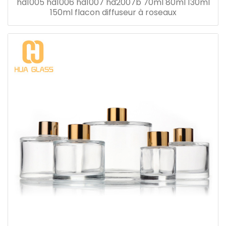
hd1005 hd1006 hd1007 hd2007b 70ml 80ml 130ml
150ml flacon diffuseur à roseaux