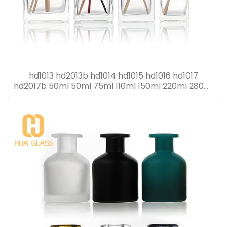
hd1013 hd2013b hd1014 hd1015 hd1016 hd1017
hd2017b 50ml 50ml 75ml 110ml 150ml 220ml 280ml
flacon diffuseur roseau