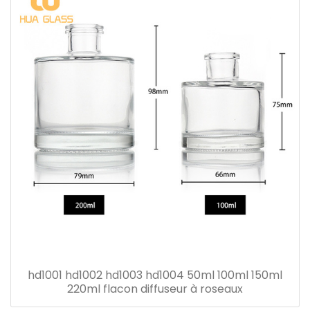
hd1001 hd1002 hd1003 hd1004 50ml 100ml 150ml
220ml flacon diffuseur à roseaux