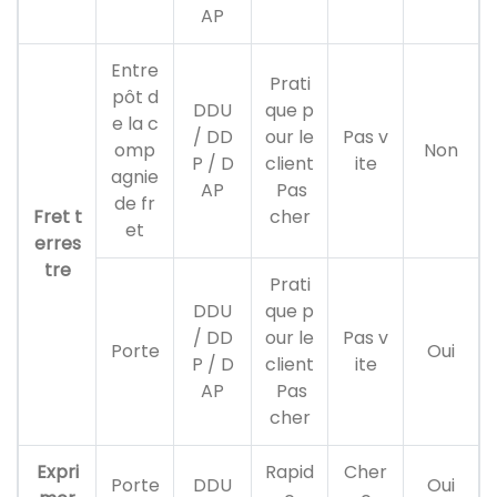
AP
Entre
Prati
pôt d
DDU
que p
e la c
/ DD
our le
Pas v
omp
Non
P / D
client
ite
agnie
AP
Pas
de fr
Fret t
cher
et
erres
tre
Prati
DDU
que p
/ DD
our le
Pas v
Porte
Oui
P / D
client
ite
AP
Pas
cher
Expri
Rapid
Cher
Porte
DDU
Oui