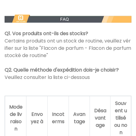
Q1. Vos produits ont-ils des stocks?
Certains produits ont un stock de routine, veuillez vér
ifier sur la liste "Flacon de parfum - Flacon de parfum
stocké de routine"
Q2. Quelle méthode d'expédition dois-je choisir?
Veuillez consulter la liste ci-dessous
Souv
Mode
Désa
ent u
de liv
Envo
Incot
Avan
vant
tilisé
raiso
yez à
erms
tage
age
ou no
n
n