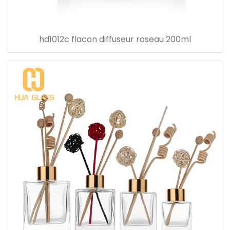
hd1012c flacon diffuseur roseau 200ml