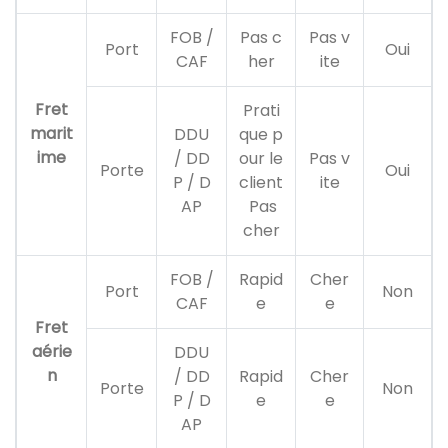
FOB /
Pas c
Pas v
Port
Oui
CAF
her
ite
Fret
Prati
marit
DDU
que p
ime
/ DD
our le
Pas v
Porte
Oui
P / D
client
ite
AP
Pas
cher
FOB /
Rapid
Cher
Port
Non
CAF
e
e
Fret
aérie
DDU
n
/ DD
Rapid
Cher
Porte
Non
P / D
e
e
AP