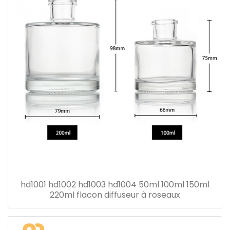
hd1001 hd1002 hd1003 hd1004 50ml 100ml 150ml
220ml flacon diffuseur à roseaux