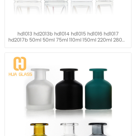
hd1013 hd2013b hd1014 hd1015 hd1016 hd1017
hd2017b 50ml 50ml 75ml 110ml 150ml 220ml 280ml
flacon diffuseur roseau