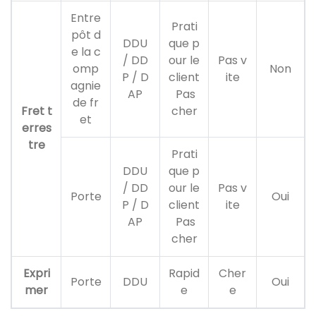
Entre
Prati
pôt d
DDU
que p
e la c
/ DD
our le
Pas v
omp
Non
P / D
client
ite
agnie
AP
Pas
de fr
Fret t
cher
et
erres
tre
Prati
DDU
que p
/ DD
our le
Pas v
Porte
Oui
P / D
client
ite
AP
Pas
cher
Expri
Rapid
Cher
Porte
DDU
Oui
mer
e
e