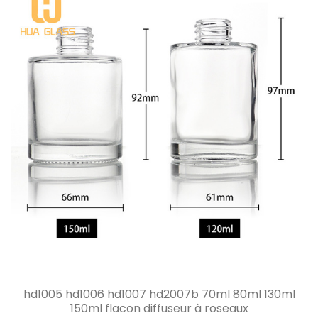
hd1005 hd1006 hd1007 hd2007b 70ml 80ml 130ml
150ml flacon diffuseur à roseaux