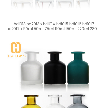
hd1013 hd2013b hd1014 hd1015 hd1016 hd1017
hd2017b 50ml 50ml 75ml 110ml 150ml 220ml 280ml
flacon diffuseur roseau