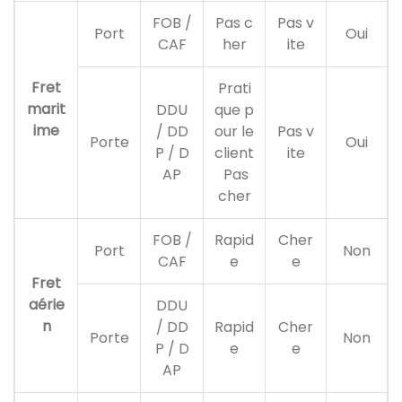
FOB /
Pas c
Pas v
Port
Oui
CAF
her
ite
Fret
Prati
marit
DDU
que p
ime
/ DD
our le
Pas v
Porte
Oui
P / D
client
ite
AP
Pas
cher
FOB /
Rapid
Cher
Port
Non
CAF
e
e
Fret
aérie
DDU
n
/ DD
Rapid
Cher
Porte
Non
P / D
e
e
AP