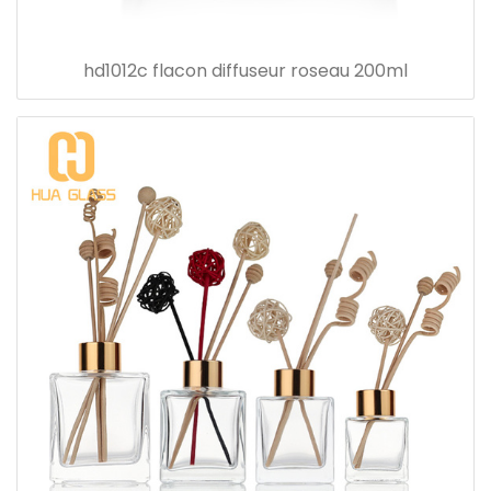
hd1012c flacon diffuseur roseau 200ml