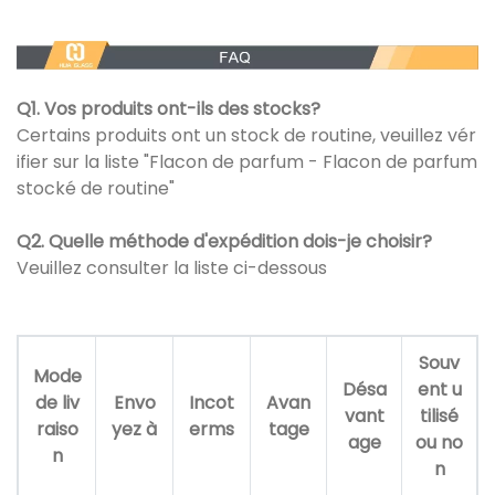
Q1. Vos produits ont-ils des stocks?
Certains produits ont un stock de routine, veuillez vér
ifier sur la liste "Flacon de parfum - Flacon de parfum
stocké de routine"
Q2. Quelle méthode d'expédition dois-je choisir?
Veuillez consulter la liste ci-dessous
Souv
Mode
Désa
ent u
de liv
Envo
Incot
Avan
vant
tilisé
raiso
yez à
erms
tage
age
ou no
n
n