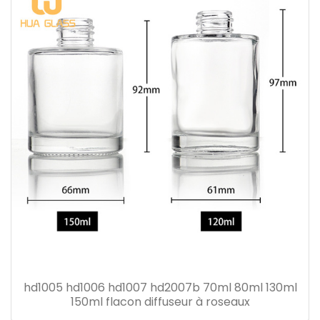
hd1005 hd1006 hd1007 hd2007b 70ml 80ml 130ml
150ml flacon diffuseur à roseaux