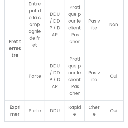
Entre
Prati
pôt d
DDU
que p
e la c
/ DD
our le
Pas v
omp
Non
P / D
client
ite
agnie
AP
Pas
de fr
Fret t
cher
et
erres
tre
Prati
DDU
que p
/ DD
our le
Pas v
Porte
Oui
P / D
client
ite
AP
Pas
cher
Expri
Rapid
Cher
Porte
DDU
Oui
mer
e
e