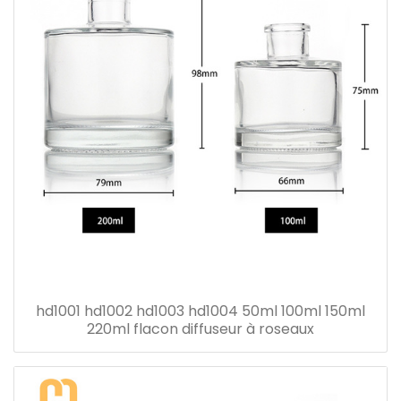
hd1001 hd1002 hd1003 hd1004 50ml 100ml 150ml
220ml flacon diffuseur à roseaux