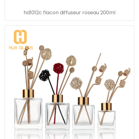
hd1012c flacon diffuseur roseau 200ml