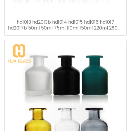
hd1013 hd2013b hd1014 hd1015 hd1016 hd1017
hd2017b 50ml 50ml 75ml 110ml 150ml 220ml 280ml
flacon diffuseur roseau