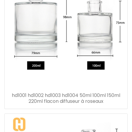
hd1001 hd1002 hd1003 hd1004 50ml 100ml 150ml
220ml flacon diffuseur à roseaux