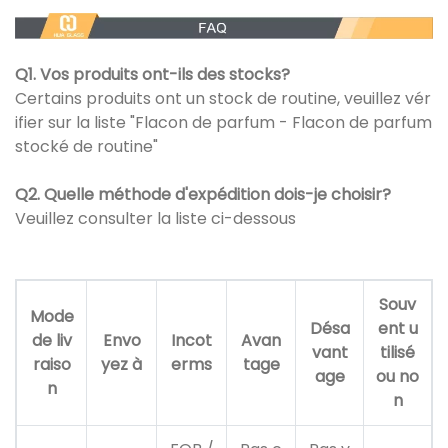
Q1. Vos produits ont-ils des stocks?
Certains produits ont un stock de routine, veuillez vér
ifier sur la liste "Flacon de parfum - Flacon de parfum
stocké de routine"
Q2. Quelle méthode d'expédition dois-je choisir?
Veuillez consulter la liste ci-dessous
Souv
Mode
Désa
ent u
de liv
Envo
Incot
Avan
vant
tilisé
raiso
yez à
erms
tage
age
ou no
n
n