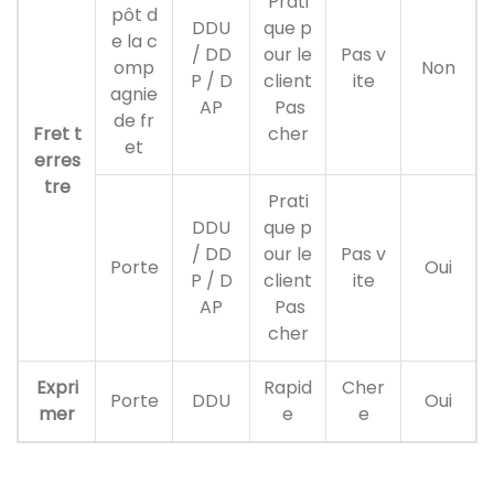
Prati
pôt d
DDU
que p
e la c
/ DD
our le
Pas v
omp
Non
P / D
client
ite
agnie
AP
Pas
de fr
Fret t
cher
et
erres
tre
Prati
DDU
que p
/ DD
our le
Pas v
Porte
Oui
P / D
client
ite
AP
Pas
cher
Expri
Rapid
Cher
Porte
DDU
Oui
mer
e
e