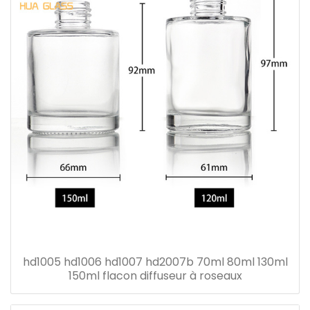
hd1005 hd1006 hd1007 hd2007b 70ml 80ml 130ml
150ml flacon diffuseur à roseaux