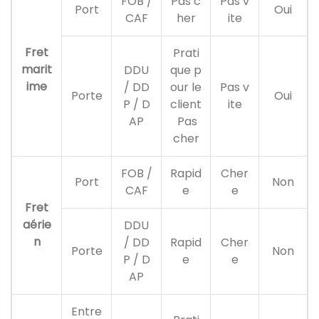
FOB /
Pas c
Pas v
Port
Oui
CAF
her
ite
Fret
Prati
marit
DDU
que p
ime
/ DD
our le
Pas v
Porte
Oui
P / D
client
ite
AP
Pas
cher
FOB /
Rapid
Cher
Port
Non
CAF
e
e
Fret
aérie
DDU
n
/ DD
Rapid
Cher
Porte
Non
P / D
e
e
AP
Entre