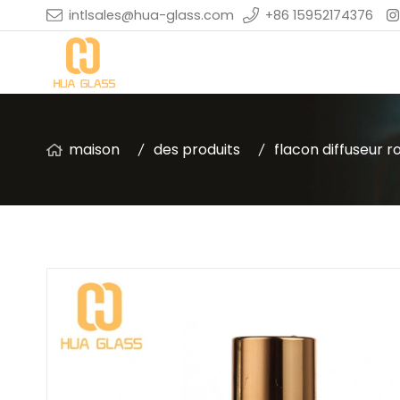
intlsales@hua-glass.com
+86 15952174376
maison
des produits
flacon diffuseur r