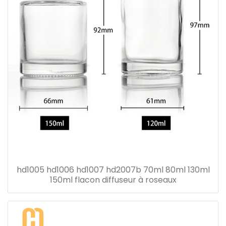
hd1005 hd1006 hd1007 hd2007b 70ml 80ml 130ml
150ml flacon diffuseur à roseaux