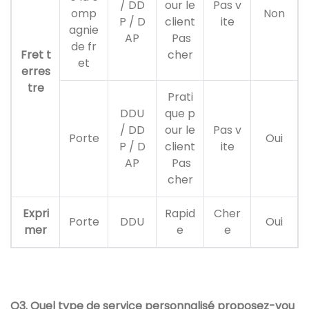
/ DD
our le
Pas v
omp
Non
P / D
client
ite
agnie
AP
Pas
de fr
Fret t
cher
et
erres
tre
Prati
DDU
que p
/ DD
our le
Pas v
Porte
Oui
P / D
client
ite
AP
Pas
cher
Expri
Rapid
Cher
Porte
DDU
Oui
mer
e
e
Q3. Quel type de service personnalisé proposez-vou