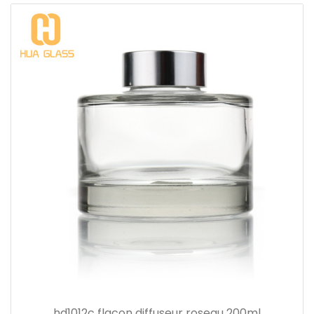
hd1012c flacon diffuseur roseau 200ml