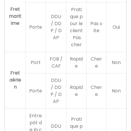
Fret
Prati
marit
DDU
que p
ime
/ DD
our le
Pas v
Porte
Oui
P / D
client
ite
AP
Pas
cher
FOB /
Rapid
Cher
Port
Non
CAF
e
e
Fret
aérie
DDU
n
/ DD
Rapid
Cher
Porte
Non
P / D
e
e
AP
Entre
Prati
pôt d
DDU
que p
e la c