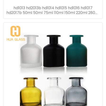
hd1013 hd2013b hd1014 hd1015 hd1016 hd1017
hd2017b 50ml 50ml 75ml 110ml 150ml 220ml 280ml
flacon diffuseur roseau