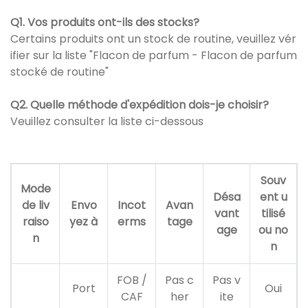
Q1. Vos produits ont-ils des stocks?
Certains produits ont un stock de routine, veuillez vér
ifier sur la liste "Flacon de parfum - Flacon de parfum
stocké de routine"
Q2. Quelle méthode d'expédition dois-je choisir?
Veuillez consulter la liste ci-dessous
Souv
Mode
Désa
ent u
de liv
Envo
Incot
Avan
vant
tilisé
raiso
yez à
erms
tage
age
ou no
n
n
FOB /
Pas c
Pas v
Port
Oui
CAF
her
ite