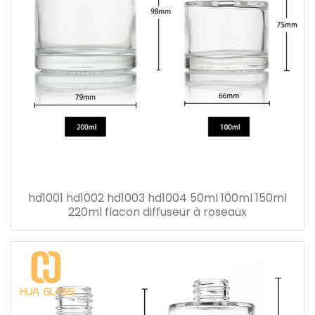
hd1001 hd1002 hd1003 hd1004 50ml 100ml 150ml
220ml flacon diffuseur à roseaux